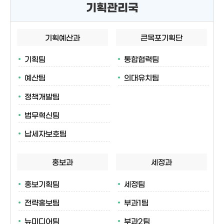
기획관리국
기획예산과
큰목포기획단
기획팀
통합협력팀
예산팀
의대유치팀
정책개발팀
법무혁신팀
납세자보호팀
홍보과
세정과
홍보기획팀
세정팀
전략홍보팀
부과1팀
뉴미디어팀
부과2팀