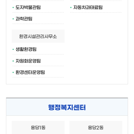
도자박물관팀
자동차과태료팀
과학관팀
환경시설관리사무소
생활환경팀
자원화운영팀
환경센터운영팀
행정복지센터
용당1동
용당2동