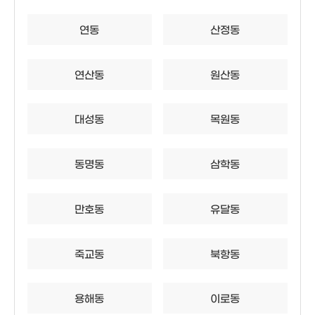
연동
산정동
연산동
원산동
대성동
목원동
동명동
삼학동
만호동
유달동
죽교동
북항동
용해동
이로동