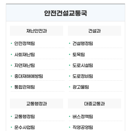
안전건설교통국
재난안전과
건설과
안전정책팀
건설행정팀
사회재난팀
토목팀
자연재난팀
도로시설팀
중대재해예방팀
도로정비팀
통합관제팀
광고물팀
교통행정과
대중교통과
교통행정팀
버스정책팀
운수사업팀
직영공영팀