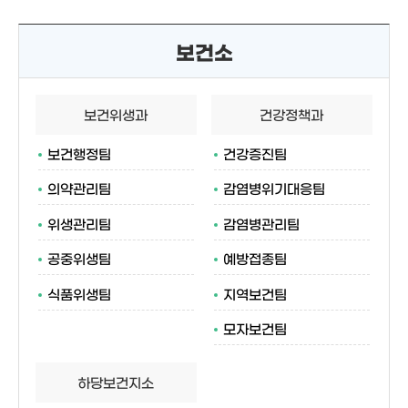
보건소
보건위생과
건강정책과
보건행정팀
건강증진팀
의약관리팀
감염병위기대응팀
위생관리팀
감염병관리팀
공중위생팀
예방접종팀
식품위생팀
지역보건팀
모자보건팀
하당보건지소