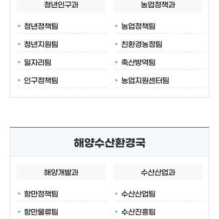
청년인구과
농업정책과
청년정책팀
농업정책팀
청년지원팀
친환경농정팀
일자리팀
축산방역팀
인구정책팀
농업지원센터팀
해양수산환경국
해양개발과
수산산업과
항만정책팀
수산산업팀
항만물류팀
수산진흥팀