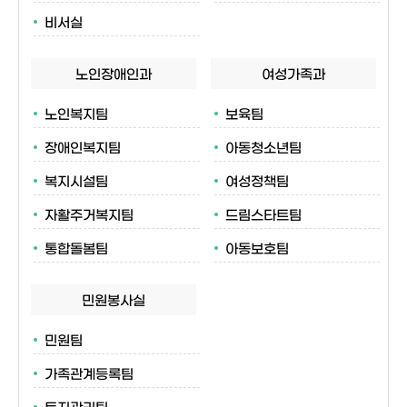
비서실
노인장애인과
여성가족과
노인복지팀
보육팀
장애인복지팀
아동청소년팀
복지시설팀
여성정책팀
자활주거복지팀
드림스타트팀
통합돌봄팀
아동보호팀
민원봉사실
민원팀
가족관계등록팀
토지관리팀