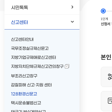
시민톡톡
신고센터
신고센터안내
국무조정실규제신문고
지방기업규제애로신고센터
지방자치단체규제신고건의창구
부조리신고창구
갑질피해 신고·지원 센터
128환경신문고
택시운송불법신고
태극기 부실게양신고