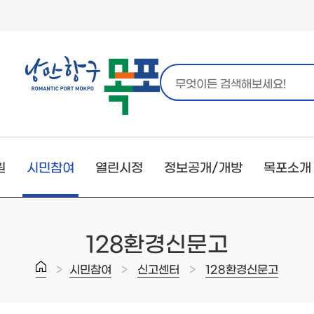
원
시민참여
열린시정
정보공개/개방
목포소개
128환경신문고
>
>
>
시민참여
신고센터
128환경신문고