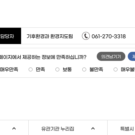
담당자
기후환경과 환경지도팀
061-270-3318
 페이지에서 제공하는 정보에 만족하십니까?
의견남기기
매우만족
만족
보통
불만족
매우불
유관기관 누리집
특별시 