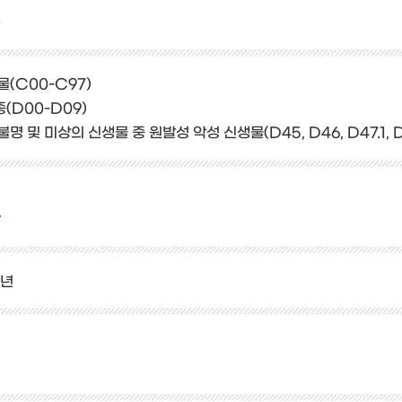
종
(C00-C97)
(D00-D09)
명 및 미상의 신생물 중 원발성 악성 신생물(D45, D46, D47.1, D47.
간
3년
액