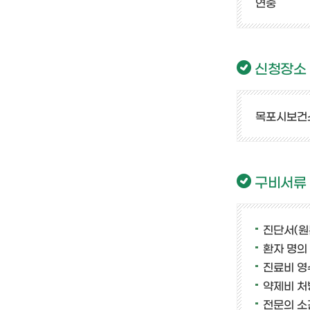
연중
신청장소
목포시보건
구비서류
진단서(원본
환자 명의
진료비 영
약제비 처
전문의 소