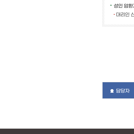
성인 암환
대리인 신
담당자