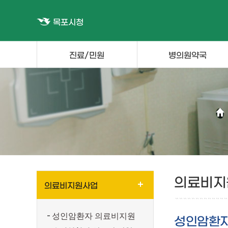
목포시청
진료/민원
병의원약국
의료비지
의료비지원사업
성인암환자 의료비지원
성인암환자