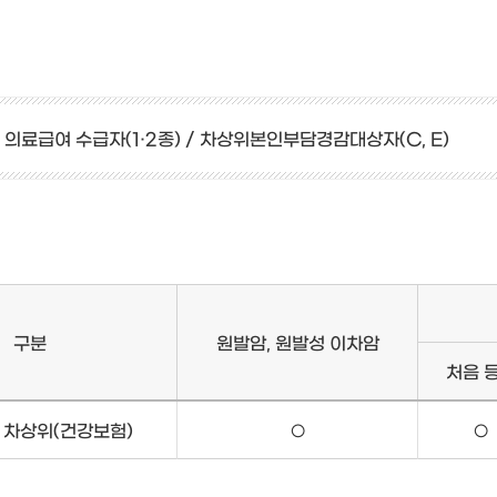
 의료급여 수급자(1·2종) / 차상위본인부담경감대상자(C, E)
구분
원발암, 원발성 이차암
처음 
 차상위(건강보험)
○
○