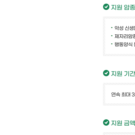
지원 암
악성 신생물
제자리암종
행동양식 불
지원 기
연속 최대 
지원 금