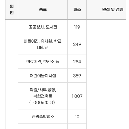
연
종류
개소
면적 및 경계
번
공공청사, 도서관
119
어린이집, 유치원, 학교,
249
대학교
의료기관, 보건소 등
284
어린이놀이시설
359
학원/사무,공장,
복합건축물
1,007
(1,000㎡이상)
관광숙박업소
10