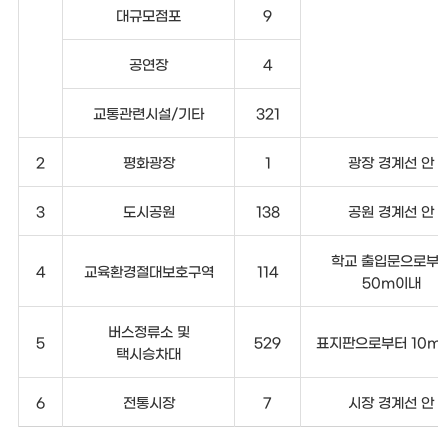
대규모점포
9
공연장
4
교통관련시설/기타
321
2
평화광장
1
광장 경계선 안
3
도시공원
138
공원 경계선 안
학교 출입문으로부
4
교육환경절대보호구역
114
50m이내
버스정류소 및
5
529
표지판으로부터 10m
택시승차대
6
전통시장
7
시장 경계선 안