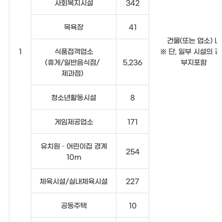
사회복지시설
342
목욕장
41
건물(또는 업소) 내
1
식품접객업소
※ 단, 일부 시설의 
(휴게/일반음식점/
5,236
부지포함
제과점)
청소년활동시설
8
게임제공업소
171
유치원 · 어린이집 경계
254
10m
체육시설/실내체육시설
227
공동주택
10