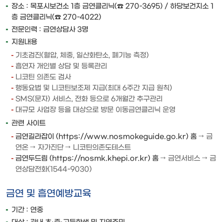
장소 : 목포시보건소 1층 금연클리닉(☎ 270-3695) / 하당보건지소 1
층 금연클리닉(☎ 270-4022)
전문인력 : 금연상담사 3명
지원내용
기초검진(혈압, 체중, 일산화탄소, 폐기능 측정)
흡연자 개인별 상담 및 등록관리
니코틴 의존도 검사
행동요법 및 니코틴보조제 지급(최대 6주간 지급 원칙)
SMS(문자) 서비스, 전화 등으로 6개월간 추구관리
대규모 사업장 등을 대상으로 방문 이동금연클리닉 운영
관련 사이트
금연길라잡이 (https://www.nosmokeguide.go.kr) 홈
→ 금
연온 → 자가진단 → 니코틴의존도테스트
금연두드림 (https://nosmk.khepi.or.kr) 홈
→ 금연서비스 → 금
연상담전화(1544-9030)
금연 및 흡연예방교육
기간 : 연중
대상 : 관내 초·중·고등학생 및 지역주민